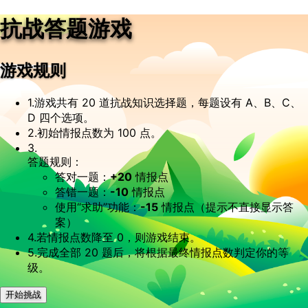
抗战答题游戏
游戏规则
1.
游戏共有 20 道抗战知识选择题，每题设有 A、B、C、
D 四个选项。
2.
初始情报点数为 100 点。
3.
答题规则：
答对一题：
+20
情报点
答错一题：
-10
情报点
使用“求助”功能：
-15
情报点（提示不直接显示答
案）
4.
若情报点数降至 0，则游戏结束。
5.
完成全部 20 题后，将根据最终情报点数判定你的等
级。
开始挑战